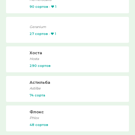
90 сортов · ❤️ 1
Geranium
27 сортов · ❤️ 1
Хоста
Hosta
290 сортов
Астильба
Astilbe
74 сорта
Флокс
Phlox
48 сортов