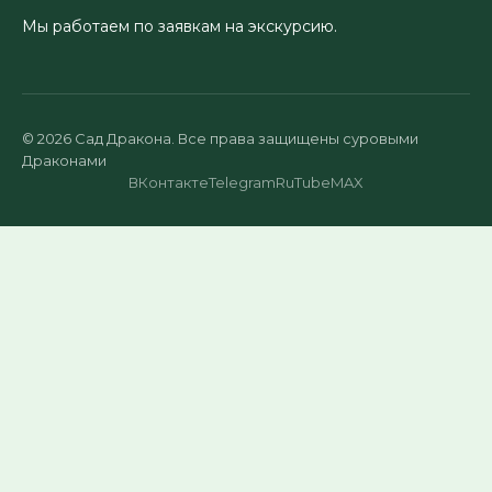
Мы работаем по заявкам на экскурсию.
© 2026 Сад Дракона. Все права защищены суровыми
Драконами
ВКонтакте
Telegram
RuTube
MAX