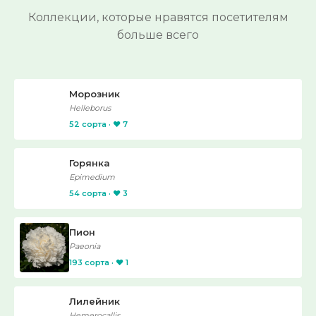
Коллекции, которые нравятся посетителям
больше всего
Морозник
Helleborus
52 сорта · ❤️ 7
Горянка
Epimedium
54 сорта · ❤️ 3
Пион
Paeonia
193 сорта · ❤️ 1
Лилейник
Hemerocallis