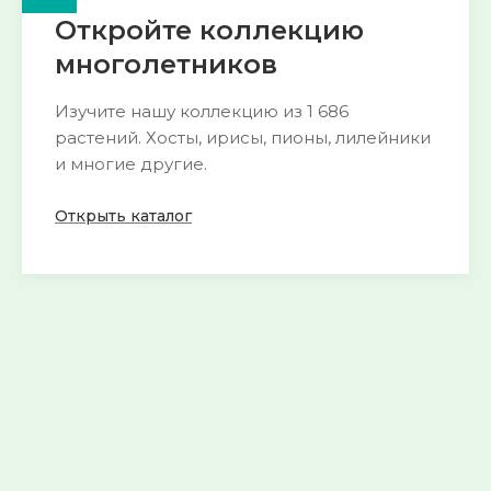
Откройте коллекцию
многолетников
Изучите нашу коллекцию из 1 686
растений. Хосты, ирисы, пионы, лилейники
и многие другие.
Открыть каталог
🌺 Пион
🍀 Горянка
193 сорта
54 сорта
Смотреть
Смотреть
→
→
🌱 Морозник
🌿 Хоста
52 сорта
290 сортов
Смотреть
Смотреть