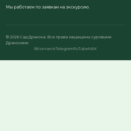
Мы работаем по заявкам на экскурсию.
© 2026 Сад Дракона. Все права защищены суровыми
Драконами
ВКонтакте
Telegram
RuTube
MAX