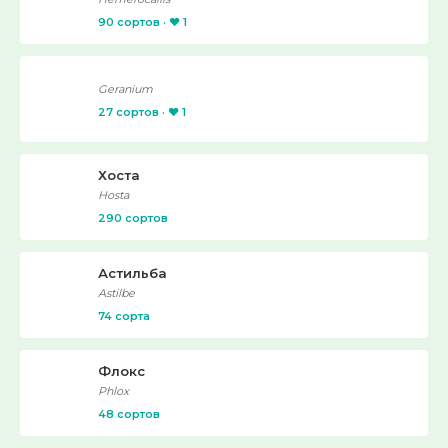
90 сортов · ❤️ 1
Geranium
27 сортов · ❤️ 1
Хоста
Hosta
290 сортов
Астильба
Astilbe
74 сорта
Флокс
Phlox
48 сортов