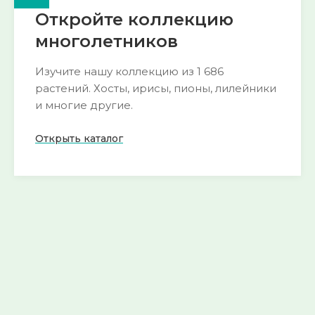
Откройте коллекцию
многолетников
Изучите нашу коллекцию из 1 686
растений. Хосты, ирисы, пионы, лилейники
и многие другие.
Открыть каталог
🌺 Пион
🍀 Горянка
193 сорта
54 сорта
Смотреть
Смотреть
→
→
🌱 Морозник
🌿 Хоста
52 сорта
290 сортов
Смотреть
Смотреть