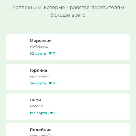
Коллекции, которые нравятся посетителям
больше всего
Морозник
Helleborus
52 сорта · ❤️ 7
Горянка
Epimedium
54 сорта · ❤️ 3
Пион
Paeonia
193 сорта · ❤️ 1
Лилейник
Hemerocallis