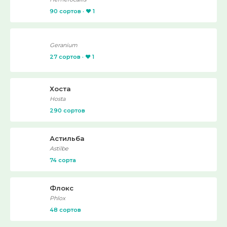
90 сортов · ❤️ 1
Geranium
27 сортов · ❤️ 1
Хоста
Hosta
290 сортов
Астильба
Astilbe
74 сорта
Флокс
Phlox
48 сортов