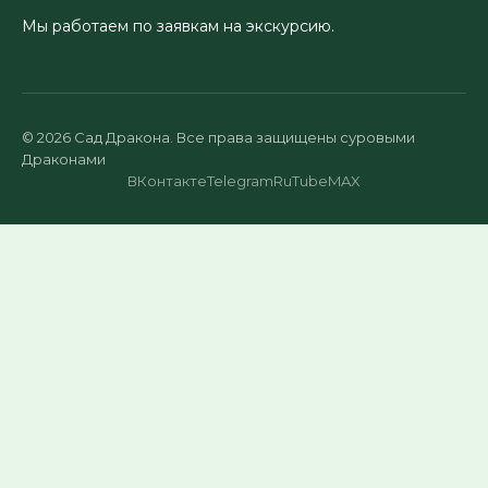
Мы работаем по заявкам на экскурсию.
© 2026 Сад Дракона. Все права защищены суровыми
Драконами
ВКонтакте
Telegram
RuTube
MAX