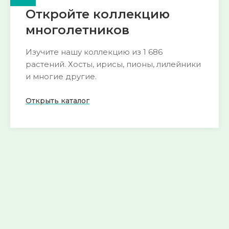
Откройте коллекцию
многолетников
Изучите нашу коллекцию из 1 686
растений. Хосты, ирисы, пионы, лилейники
и многие другие.
Открыть каталог
🌺 Пион
🍀 Горянка
193 сорта
54 сорта
Смотреть
Смотреть
→
→
🌱 Морозник
🌿 Хоста
52 сорта
290 сортов
Смотреть
Смотреть