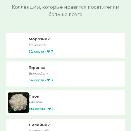
Коллекции, которые нравятся посетителям
больше всего
Морозник
Helleborus
52 сорта · ❤️ 7
Горянка
Epimedium
54 сорта · ❤️ 3
Пион
Paeonia
193 сорта · ❤️ 1
Лилейник
Hemerocallis